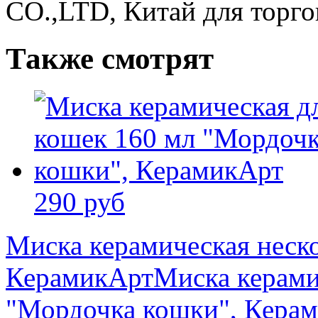
CO.,LTD, Китай для торг
Также смотрят
290 руб
Миска керамическая неско
КерамикАрт
Миска керами
"Мордочка кошки", Кера