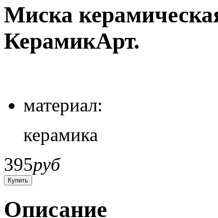
Миска керамическая 
КерамикАрт.
материал:
керамика
395
руб
Описание